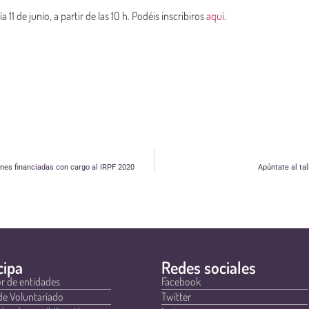
a 11 de junio, a partir de las 10 h. Podéis inscribiros
aquí.
ones financiadas con cargo al IRPF 2020
Apúntate al tal
cipa
Redes sociales
r de entidades
Facebook
de Voluntariado
Twitter