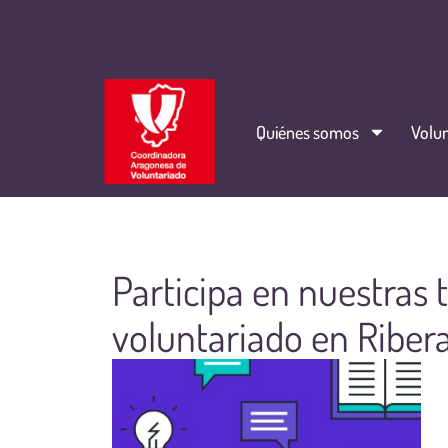
Quiénes somos
Volun
Participa en nuestras t
voluntariado en Ribera