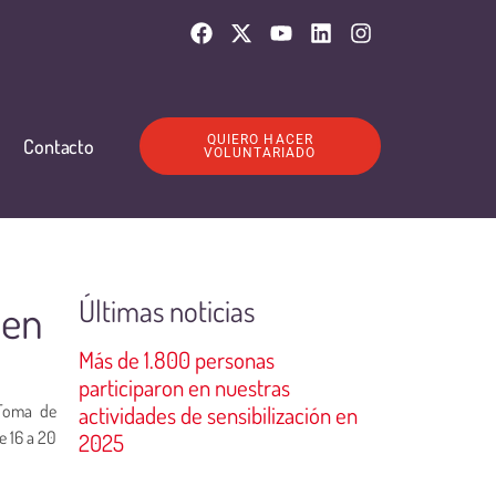
QUIERO HACER
Contacto
VOLUNTARIADO
Últimas noticias
 en
Más de 1.800 personas
participaron en nuestras
“Toma de
actividades de sensibilización en
e 16 a 20
2025