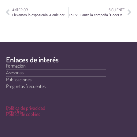
ANTERIOR
SIGUIENTE
Llevamos la exposición «Ponle cara al voluntariado» en Barbastro a Zagalandia
La PVE Lanza la campaña “Hacer voluntariado es cuidar el mundo”
Enlaces de interés
Formación
Asesorías
Publicaciones
Preguntas frecuentes
Política de privacidad
Aviso legal
Política de cookies