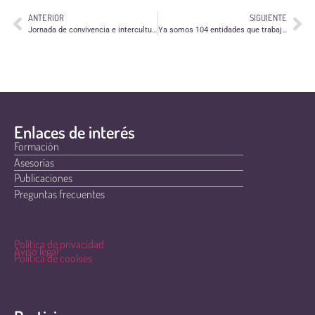
ANTERIOR
SIGUIENTE
Jornada de convivencia e interculturalidad de Fundación San Ezequiel Moreno
Ya somos 104 entidades que trabajamos en red por el voluntariado aragonés
Enlaces de interés
Formación
Asesorías
Publicaciones
Preguntas frecuentes
Política de privacidad
Aviso legal
Política de cookies