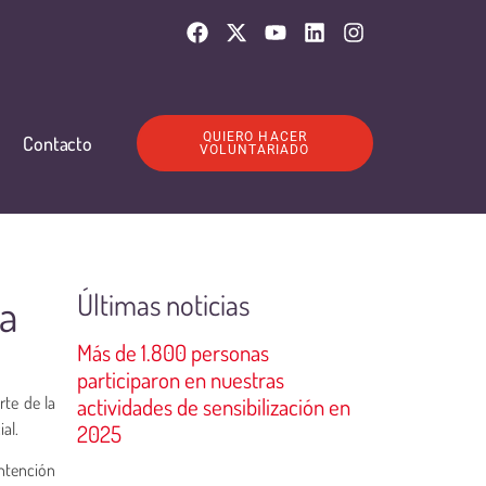
QUIERO HACER
Contacto
VOLUNTARIADO
Últimas noticias
pa
Más de 1.800 personas
participaron en nuestras
rte de la
actividades de sensibilización en
al.
2025
intención