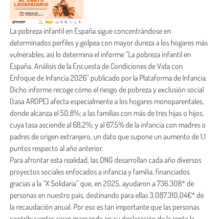
La pobreza infantil en España sigue concentrándose en
determinados perfiles y golpea con mayor dureza a los hogares más
vulnerables; así lo determina el informe “La pobreza infantil en
España. Análisis de la Encuesta de Condiciones de Vida con
Enfoque de Infancia 2026” publicado por la Plataforma de Infancia.
Dicho informe recoge cómo el riesgo de pobreza y exclusión social
(tasa AROPE) afecta especialmente a los hogares monoparentales,
donde alcanza el 50,8%; a las familias con más de tres hijas o hijos,
cuya tasa asciende al 68,2%; y al 67,5% de la infancia con madres o
padres de origen extranjero, un dato que supone un aumento de 1,1
puntos respecto al año anterior.
Para afrontar esta realidad, las ONG desarrollan cada año diversos
proyectos sociales enfocados a infancia y familia, financiados
gracias a la “X Solidaria” que, en 2025, ayudaron a 736.308* de
personas en nuestro país, destinando para ellas 3.087.310,04€* de
la recaudación anual. Por eso es tan importante que las personas
contribuyentes sigan marcando en su declaración de la renta la