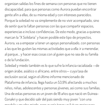
organizan salidas los fines de semana con personas que no tienen
discapacidad, para que personas como Aurora puedan encontrar
gente afín a ellas, de su misma edad y con intereses parecidos.
Porque la soledad no va simplemente de no vivir acompañado, sino
de sentir que te faltan personas con las que compartir espacios,
experiencias e incluso confidencias. De este modo, gracias a quienes
marcan la “X Solidaria” y hacen posible este tipo de proyectos,
Aurora, va a empezar a tener un apoyo personalizado, con personas
a las que les gusten las mismas actividades que a ella: ir a merendar,
al parque… y hacer esas cosas con al guíen que no sea de su familia
o de la fundación.
Soledad y miedo también es lo que sufre la infancia racializada —de
origen árabe, asiático o africano, entre otros— cuya tasa de
exclusión social, según el último informe mencionado de
Plataforma de infancia, llega hasta un 53,9% afectando a muchos
niños, niñas, adolescentes y personas jóvenes, así como sus familias.
Una de estas personas es un joven de 18 años que nació en Guinea-
Conakri y que decidió salir del país siendo muy joven “con una
mochila y mucho miedo, pero quería tener un futuro mejor para