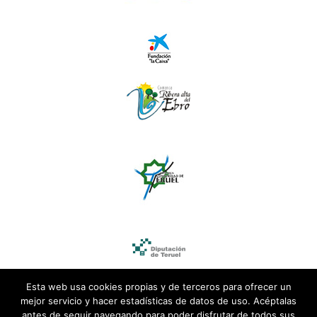
Esta web usa cookies propias y de terceros para ofrecer un
mejor servicio y hacer estadísticas de datos de uso. Acéptalas
antes de seguir navegando para poder disfrutar de todos sus