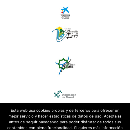
Esta web usa cookies propias y de terceros para ofrecer un
mejor servicio y hacer estadísticas de datos de uso. Acéptalas
antes de seguir navegando para poder disfrutar de todos sus
contenidos con plena funcionalidad. Si quieres más información