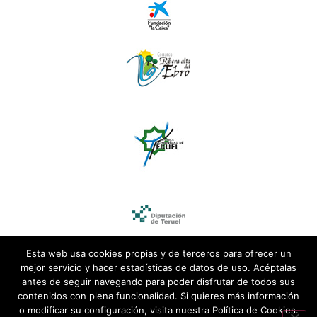
Esta web usa cookies propias y de terceros para ofrecer un
mejor servicio y hacer estadísticas de datos de uso. Acéptalas
antes de seguir navegando para poder disfrutar de todos sus
contenidos con plena funcionalidad. Si quieres más información
o modificar su configuración, visita nuestra Política de Cookies.