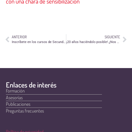
con una chara de sensibilización
ANTERIOR
SIGUIENTE
Inscríbete en los cursos de Secundaria para adultos de Fundación Dolores Sopeña
¡20 años haciéndolo posible! ¿Nos ayudáis a celebrarlo?
Enlaces de interés
Formación
Asesorías
Publicaciones
Preguntas frecuentes
Política de privacidad