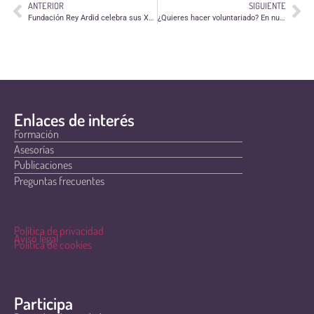
ANTERIOR
SIGUIENTE
Fundación Rey Ardid celebra sus XVI Premios Peón 2023
¿Quieres hacer voluntariado? En nuestra reunión informativa te contamos cómo
Enlaces de interés
Formación
Asesorías
Publicaciones
Preguntas frecuentes
Política de privacidad
Aviso legal
Política de cookies
Participa