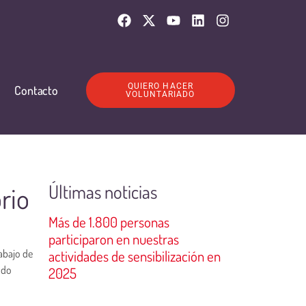
QUIERO HACER
Contacto
VOLUNTARIADO
Últimas noticias
rio
Más de 1.800 personas
participaron en nuestras
abajo de
actividades de sensibilización en
ndo
2025