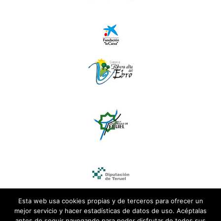
Esta web usa cookies propias y de terceros para ofrecer un
mejor servicio y hacer estadísticas de datos de uso. Acéptalas
antes de seguir navegando para poder disfrutar de todos sus