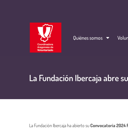
Quiénes somos
Volun
La Fundación Ibercaja abre s
La Fundación Ibercaja ha abierto su
Convocatoria 2024 F