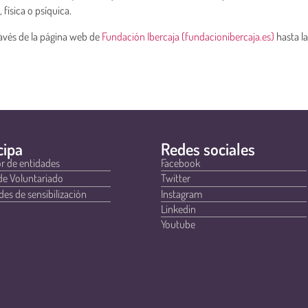
 física o psíquica.
ravés de la página web de
Fundación Ibercaja (fundacionibercaja.es)
hasta l
cipa
Redes sociales
r de entidades
Facebook
de Voluntariado
Twitter
des de sensibilización
Instagram
Linkedin
Youtube