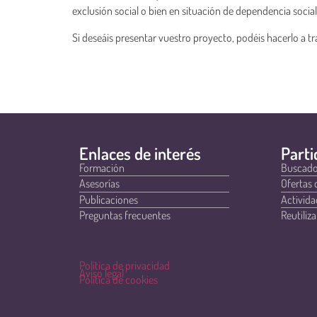
exclusión social o bien en situación de dependencia social,
Si deseáis presentar vuestro proyecto, podéis hacerlo a t
Enlaces de interés
Parti
Formación
Buscado
Asesorías
Ofertas 
Publicaciones
Activida
Preguntas frecuentes
Reutiliza
Política de privacidad
Aviso legal
Política de cookies