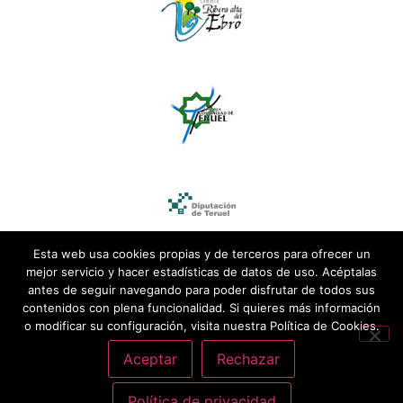
Esta web usa cookies propias y de terceros para ofrecer un
mejor servicio y hacer estadísticas de datos de uso. Acéptalas
antes de seguir navegando para poder disfrutar de todos sus
contenidos con plena funcionalidad. Si quieres más información
o modificar su configuración, visita nuestra Política de Cookies.
Aceptar
Rechazar
Política de privacidad