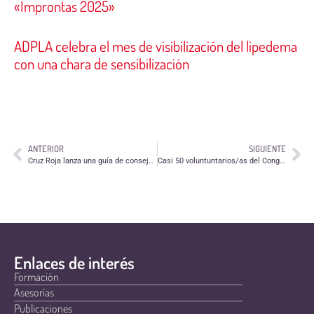
«Improntas 2025»
ADPLA celebra el mes de visibilización del lipedema
con una chara de sensibilización
ANTERIOR
SIGUIENTE
Cruz Roja lanza una guía de consejos para elegir los juegos y juguetes más adecuados
Casi 50 voluntuntarios/as del Congreso Aragonés de Voluntariado participan en una jornada de formación
Enlaces de interés
Formación
Asesorías
Publicaciones