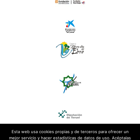
Esta web usa cookies propias y de terceros para ofrecer un
mejor servicio y hacer estadísticas de datos de uso. Acéptalas