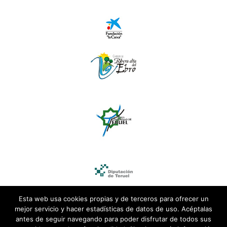
Esta web usa cookies propias y de terceros para ofrecer un
mejor servicio y hacer estadísticas de datos de uso. Acéptalas
antes de seguir navegando para poder disfrutar de todos sus