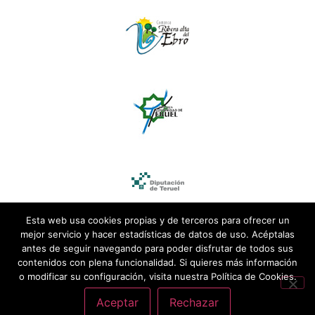
Esta web usa cookies propias y de terceros para ofrecer un
mejor servicio y hacer estadísticas de datos de uso. Acéptalas
antes de seguir navegando para poder disfrutar de todos sus
contenidos con plena funcionalidad. Si quieres más información
o modificar su configuración, visita nuestra Política de Cookies.
Aceptar
Rechazar