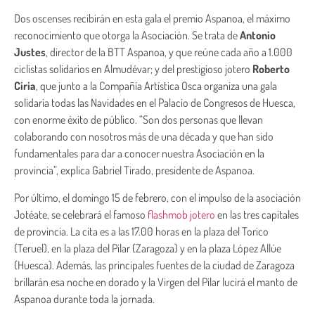
Dos oscenses recibirán en esta gala el premio Aspanoa, el máximo
reconocimiento que otorga la Asociación. Se trata de
Antonio
Justes
, director de la BTT Aspanoa, y que reúne cada año a 1.000
ciclistas solidarios en Almudévar; y del prestigioso jotero
Roberto
Ciria
, que junto a la Compañía Artística Osca organiza una gala
solidaria todas las Navidades en el Palacio de Congresos de Huesca,
con enorme éxito de público. “Son dos personas que llevan
colaborando con nosotros más de una década y que han sido
fundamentales para dar a conocer nuestra Asociación en la
provincia”, explica Gabriel Tirado, presidente de Aspanoa.
Por último, el domingo 15 de febrero, con el impulso de la asociación
Jotéate, se celebrará el famoso
flashmob jotero
en las tres capitales
de provincia. La cita es a las 17.00 horas en la plaza del Torico
(Teruel), en la plaza del Pilar (Zaragoza) y en la plaza López Allúe
(Huesca). Además, las principales fuentes de la ciudad de Zaragoza
brillarán esa noche en dorado y la Virgen del Pilar lucirá el manto de
Aspanoa durante toda la jornada.