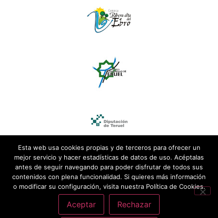
Esta web usa cookies propias y de terceros para ofrecer un
mejor servicio y hacer estadísticas de datos de uso. Acéptalas
antes de seguir navegando para poder disfrutar de todos sus
contenidos con plena funcionalidad. Si quieres más información
o modificar su configuración, visita nuestra Política de Cookies.
Aceptar
Rechazar