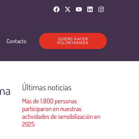
QUIERO HACER
Contacto
VOLUNTARIADO
Últimas noticias
ama
Más de 1.800 personas
participaron en nuestras
actividades de sensibilización en
2025