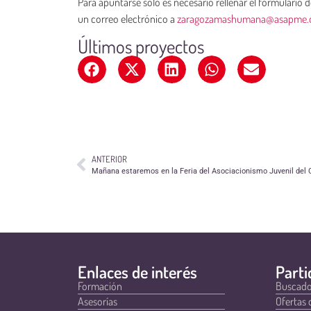
Para apuntarse sólo es necesario rellenar el formulario 
un correo electrónico a
zaragozamashumana@asapme.
Últimos proyectos
ANTERIOR
Mañana estaremos en la Feria del Asociacionismo Juvenil del
Enlaces de interés
Parti
Formación
Buscado
Asesorías
Ofertas 