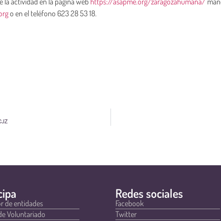
de la actividad en la página web
https://asapme.org/zaragozahumana/
man
org
o en el teléfono 623 28 53 18.
 CJZ
cipa
Redes sociales
r de entidades
Facebook
de Voluntariado
Twitter