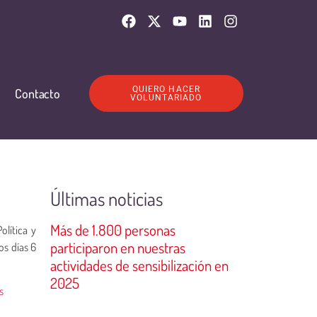
QUIERO HACER
Contacto
VOLUNTARIADO
Últimas noticias
Más de 1.800 personas
olítica y
participaron en nuestras
os días 6
actividades de sensibilización en
2025
s