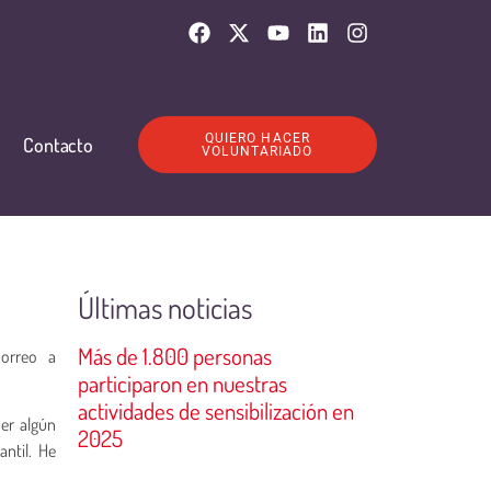
QUIERO HACER
Contacto
VOLUNTARIADO
Últimas noticias
Más de 1.800 personas
correo a
participaron en nuestras
actividades de sensibilización en
er algún
2025
antil. He