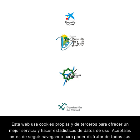
Esta web usa cookies propias y de terceros para ofrecer un
mejor servicio y hacer estadísticas de datos de uso. Acéptalas
antes de seguir navegando para poder disfrutar de todos sus