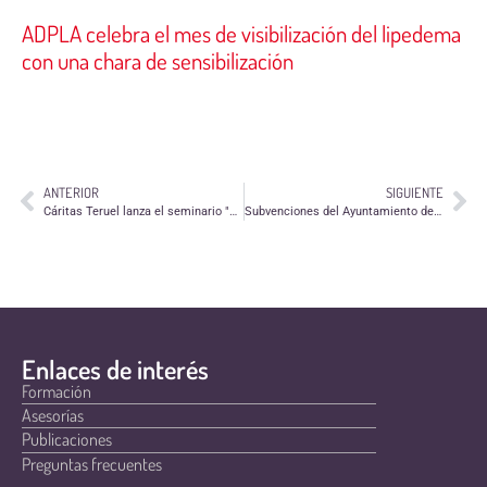
ADPLA celebra el mes de visibilización del lipedema
con una chara de sensibilización
ANTERIOR
SIGUIENTE
Cáritas Teruel lanza el seminario "Cada voluntario es una revolución"
Subvenciones del Ayuntamiento de Andorra a entidades sin ánimo de lucro para actividades de Promoción Social, Cultural y Lúdico de la Infancia y Juventud en Andorra
Enlaces de interés
Formación
Asesorías
Publicaciones
Preguntas frecuentes