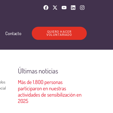
QUIERO HACER
Contacto
VOLUNTARIADO
Últimas noticias
Más de 1.800 personas
elos
participaron en nuestras
cial
actividades de sensibilización en
2025