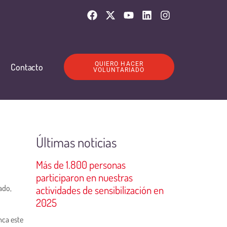
QUIERO HACER
Contacto
VOLUNTARIADO
Últimas noticias
Más de 1.800 personas
participaron en nuestras
ado,
actividades de sensibilización en
2025
nca este