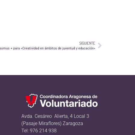
SIGUIENTE
asmus + para «Creatividad en ámbitos de juventud y educación»
Avda. Cesáreo Alierta, 4 Local 3
(Pasaje Miraflores) Zaragoza
Tel: 976 214 938