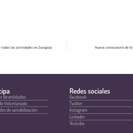
 todas las actividades en Zaragoza
Nueva convocatoria de Er
cipa
Redes sociales
r de entidades
Facebook
de Voluntariado
Twitter
des de sensibilización
Instagram
Linkedin
Youtube