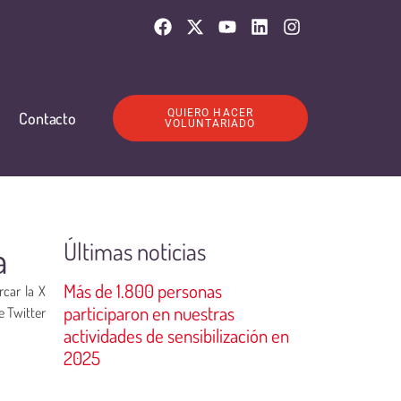
QUIERO HACER
Contacto
VOLUNTARIADO
Últimas noticias
a
Más de 1.800 personas
car la X
participaron en nuestras
e Twitter
actividades de sensibilización en
2025