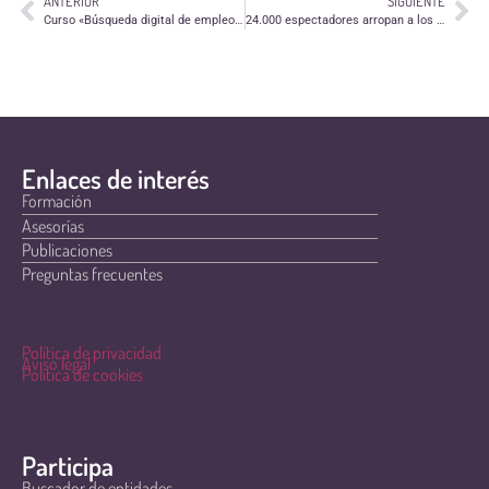
ANTERIOR
SIGUIENTE
Curso «Búsqueda digital de empleo» de SSVP
24.000 espectadores arropan a los niños con cáncer en La Romareda
Enlaces de interés
Formación
Asesorías
Publicaciones
Preguntas frecuentes
Política de privacidad
Aviso legal
Política de cookies
Participa
Buscador de entidades