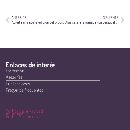
ANTERIOR
SIGUIENTE
Abierta una nueva edición del programa de Apoyo a la Calidad para ONGs del ICONG
Apúntate a la jornada «La desigualdad social en Aragón»
Enlaces de interés
Formación
Asesorías
Publicaciones
Preguntas frecuentes
Política de privacidad
Aviso legal
Política de cookies