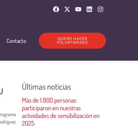
QUIERO HACER
Contacto
VOLUNTARIADO
Últimas noticias
u
Más de 1.800 personas
participaron en nuestras
 programa
actividades de sensibilización en
Rodríguez
2025