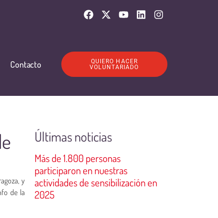
QUIERO HACER
Contacto
VOLUNTARIADO
Últimas noticias
de
Más de 1.800 personas
participaron en nuestras
ragoza, y
actividades de sensibilización en
nfo de la
2025