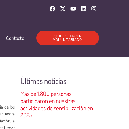
QUIERO HACER
Contacto
VOLUNTARIADO
Últimas noticias
Más de 1.800 personas
participaron en nuestras
ía de los
actividades de sensibilización en
e nuestra
2025
iación, a
es firmar