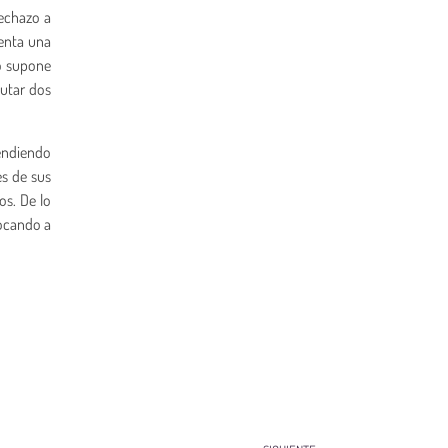
rechazo a
senta una
lo supone
cutar dos
tendiendo
es de sus
os. De lo
bocando a