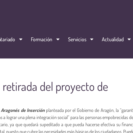
tariado
Formación
Servicios
Actualidad
 retirada del proyecto de
o Aragonés d
e Inserció
n
planteada por el Gobierno de Aragón, la “garant
s a lograr una plena integración social” para las personas empobrecidas d
ario, ya que quedará supeditado a que pueda hacerse efectiva su financ
al, puesto que cubre las necesidades más básicas de los ciudadanos. Pued