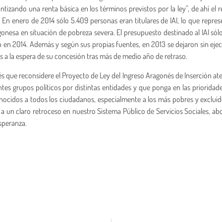
ntizando una renta básica en los términos previstos por la ley”, de ahí el 
. En enero de 2014 sólo 5.409 personas eran titulares de IAI, lo que repre
onesa en situación de pobreza severa. El presupuesto destinado al IAI só
 en 2014. Además y según sus propias fuentes, en 2013 se dejaron sin eje
 a la espera de su concesión tras más de medio año de retraso.
s que reconsidere el Proyecto de Ley del Ingreso Aragonés de Inserción a
tes grupos políticos por distintas entidades y que ponga en las prioridad
econocidos a todos los ciudadanos, especialmente a los más pobres y excluid
s a un claro retroceso en nuestro Sistema Público de Servicios Sociales, a
esperanza.