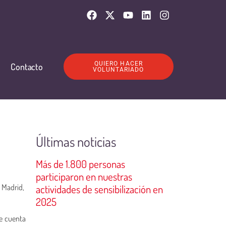
QUIERO HACER
Contacto
VOLUNTARIADO
Últimas noticias
Más de 1.800 personas
participaron en nuestras
e Madrid,
actividades de sensibilización en
2025
ue cuenta