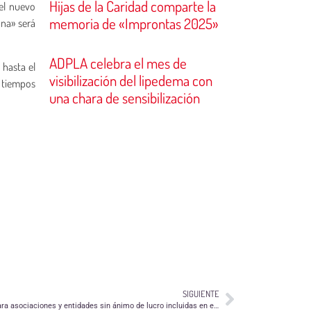
Hijas de la Caridad comparte la
del nuevo
memoria de «Improntas 2025»
ana» será
ADPLA celebra el mes de
 hasta el
visibilización del lipedema con
n tiempos
una chara de sensibilización
SIGUIENTE
Subvenciones en materia de acción social para asociaciones y entidades sin ánimo de lucro incluidas en el ámbito de la Comarca de la Ribera Baja del Ebro para el ejercicio 2013