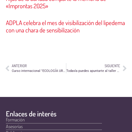
«Improntas 2025»
ADPLA celebra el mes de visibilización del lipedema
con una chara de sensibilización
ANTERIOR
SIGUIENTE
Curso internacional "ECOLOGÍA URBANA, DEMOCRACIA JUVENIL & PARTICIPACIÓN PÚBLICA"
Todavía puedes apuntarte al taller de "Aproximación a la ludopedagogía"
Enlaces de interés
Formación
Asesorías