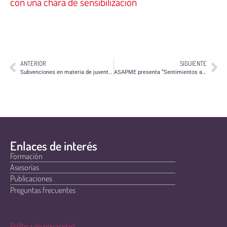
con una chara de sensibilización
ANTERIOR
SIGUIENTE
Subvenciones en materia de juventud para entidades sin ánimo de lucro durante el año 2018, para la promoción del asociacionismo juvenil
ASAPME presenta “Sentimientos a flor de piel”, un libro editado por la Asociación
Enlaces de interés
Formación
Asesorías
Publicaciones
Preguntas frecuentes
Política de privacidad