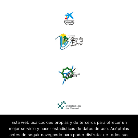
Esta web usa cookies propias y de terceros para ofrecer un
mejor servicio y hacer estadísticas de datos de uso. Acéptalas
antes de seguir navegando para poder disfrutar de todos sus