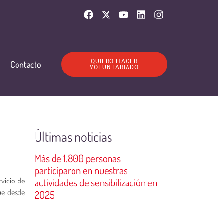
QUIERO HACER
Contacto
VOLUNTARIADO
Últimas noticias
e
Más de 1.800 personas
participaron en nuestras
vicio de
actividades de sensibilización en
que desde
2025