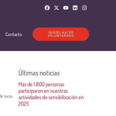
QUIERO HACER
Contacto
VOLUNTARIADO
Últimas noticias
Más de 1.800 personas
participaron en nuestras
e lucro,
actividades de sensibilización en
2025