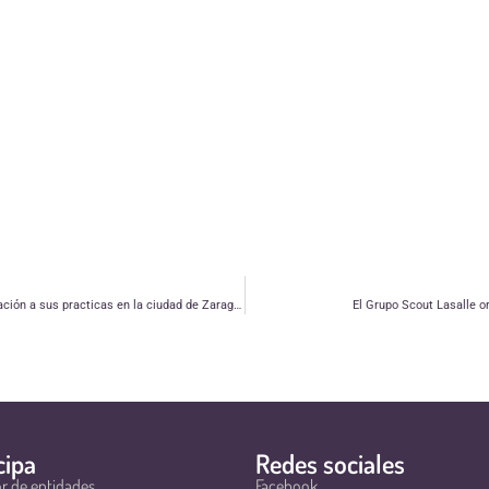
Estudio "Jóvenes, participación y asociacionismo. Una aproximación a sus practicas en la ciudad de Zaragoza" 2014
El Grupo Scout Lasalle o
cipa
Redes sociales
r de entidades
Facebook