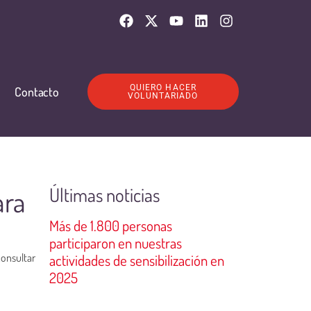
QUIERO HACER
Contacto
VOLUNTARIADO
Últimas noticias
ara
Más de 1.800 personas
participaron en nuestras
consultar
actividades de sensibilización en
2025