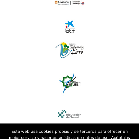
Esta web usa cookies propias y de terceros para ofrecer un
mejor servicio y hacer estadísticas de datos de uso. Acéptalas