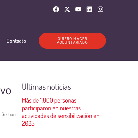
QUIERO HACER
Contacto
VOLUNTARIADO
Últimas noticias
ivo
Más de 1.800 personas
participaron en nuestras
 Gestión
actividades de sensibilización en
2025