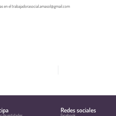
llas en el trabajadorasocial.amasol@gmail.com
cipa
Redes sociales
r de entidades
Facebook