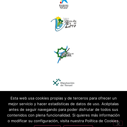
Esta web usa cookies propias y de terceros para ofrecer un
mejor servicio y hacer estadísticas de datos de uso. Acéptalas
antes de seguir navegando para poder disfrutar de todos sus
contenidos con plena funcionalidad. Si quieres más información
o modificar su configuración, visita nuestra Política de Cookies.