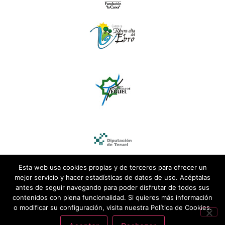
Esta web usa cookies propias y de terceros para ofrecer un
mejor servicio y hacer estadísticas de datos de uso. Acéptalas
antes de seguir navegando para poder disfrutar de todos sus
contenidos con plena funcionalidad. Si quieres más información
o modificar su configuración, visita nuestra Política de Cookies.