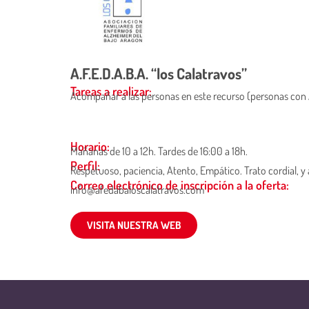
A.F.E.D.A.B.A. “los Calatravos”
Tareas a realizar:
Acompañar a las personas en este recurso (personas con Alz
Horario:
Mañanas de 10 a 12h. Tardes de 16:00 a 18h.
Perfil:
Respetuoso, paciencia, Atento, Empático. Trato cordial, y 
Correo electrónico de inscripción a la oferta:
info@afedabaloscalatravos.com
VISITA NUESTRA WEB