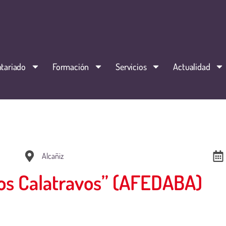
tariado
Formación
Servicios
Actualidad
Alcañiz
Los Calatravos” (AFEDABA)