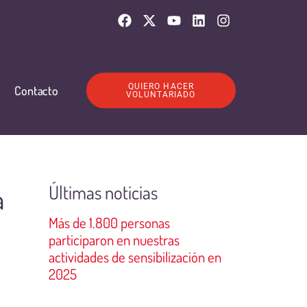
QUIERO HACER
Contacto
VOLUNTARIADO
Últimas noticias
a
Más de 1.800 personas
participaron en nuestras
actividades de sensibilización en
2025